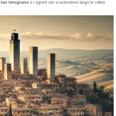
i
San Gimignano
e i vigneti che si estendono lungo le colline