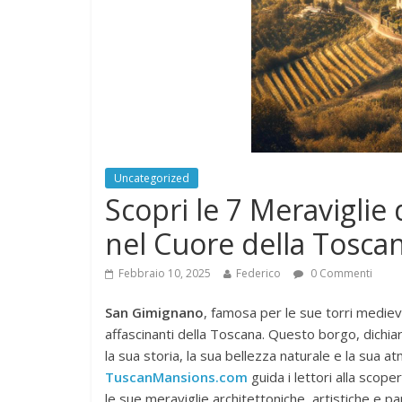
Uncategorized
Scopri le 7 Meraviglie
nel Cuore della Tosca
Febbraio 10, 2025
Federico
0 Commenti
San Gimignano
, famosa per le sue torri medieval
affascinanti della Toscana. Questo borgo, dichiar
la sua storia, la sua bellezza naturale e la sua a
TuscanMansions.com
guida i lettori alla scope
le sue meraviglie architettoniche, artistiche e p