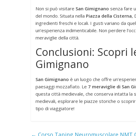
Non si può visitare
San Gimignano
senza fare u
del mondo. Situata nella
Piazza della Cisterna
, 
ingredienti freschi e locali. I gusti variano da quel
un’esperienza indimenticabile. Non perdere l’occ
meraviglie della città.
Conclusioni: Scopri l
Gimignano
San Gimignano
è un luogo che offre un’esperien
paesaggi mozzafiato. Le
7 meraviglie di San 
questa città medievale, che conserva intatta la su
medievali, esplorare le piazze storiche o scoprir
tipo di viaggiatore!
←
Corso Taping Neuromuscolare NMT C