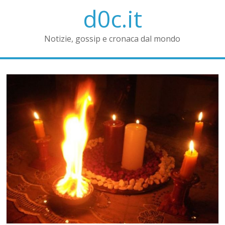
d0c.it
Notizie, gossip e cronaca dal mondo