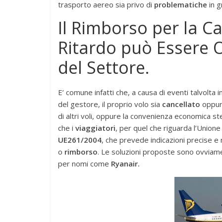
trasporto aereo sia privo di
problematiche
in g
Il Rimborso per la Ca
Ritardo può Essere O
del Settore.
E’ comune infatti che, a causa di eventi talvolta
del gestore, il proprio volo sia
cancellato
oppur
di altri voli, oppure la convenienza economica s
che i
viaggiatori
, per quel che riguarda l’Unione 
UE261/2004
, che prevede indicazioni precise e r
o
rimborso
. Le soluzioni proposte sono ovviame
per nomi come
Ryanair.