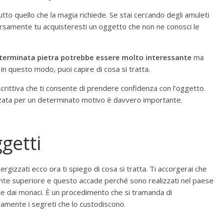
tto quello che la magia richiede. Se stai cercando degli amuleti
versamente tu acquisteresti un oggetto che non ne conosci le
eterminata pietra potrebbe essere molto interessante
ma
o in questo modo, puoi capire di cosa si tratta.
rittiva che ti consente di prendere confidenza con l’oggetto.
zzata per un determinato motivo è davvero importante.
ggetti
rgizzati ecco ora ti spiego di cosa si tratta. Ti accorgerai che
ente superiore e questo accade perché sono realizzati nel paese
nte dai monaci. È un procedimento che si tramanda di
amente i segreti che lo custodiscono.