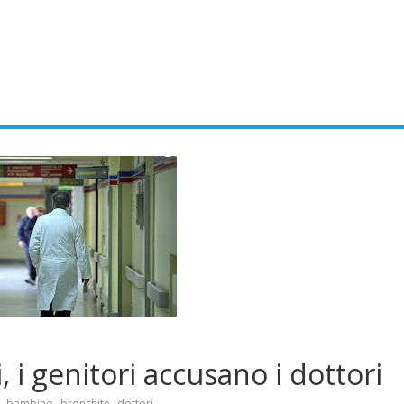
 i genitori accusano i dottori
,
,
,
bambino
bronchite
dottori