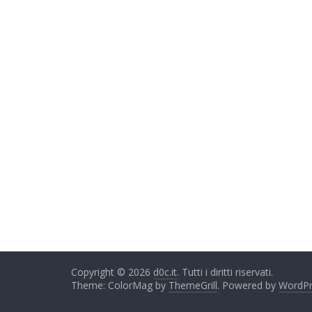
Copyright © 2026
d0c.it
. Tutti i diritti riservati.
Theme: ColorMag by
ThemeGrill
. Powered by
WordPr