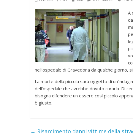
A 
da
ma
pe
le
pi
vo
co
nell’ospedale di Gravedona da qualche giorno, s
La morte della piccola sarà oggetto di un’indagin
dell’ospedale che avrebbe dovuto curarla. Di cert
bisogna difendere un essere così piccolo appena 
è giusto.
←
Risarcimento danni vittime della str