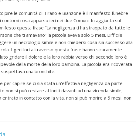
colpire le comunità di Tirano e Bianzone è il manifesto funebre
i contorni rosa apparso ieri nei due Comuni. In aggiunta sul
nifesto questa frase “La negligenza ti ha strappato da tutte le
rsone che ti amavano” la piccola aveva solo 5 mesi. Difficile
ggere un necrologio simile e non chiedersi cosa sia successo alla
ccola. I genitori attraverso questa frase hanno sicuramente
luto gridare il dolore e la loro rabbia verso chi secondo loro è
lpevole della morte della loro bambina. La piccola era ricoverata
i sospettava una bronchite.
e per capire se ci sia stata un’effettiva negligenza da parte
o non si può restare attoniti davanti ad una vicenda simile,
entrato in contatto con la vita, non si può morire a 5 mesi, non
ada